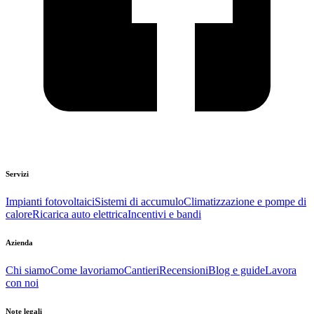
Servizi
Impianti fotovoltaici
Sistemi di accumulo
Climatizzazione e pompe di
calore
Ricarica auto elettrica
Incentivi e bandi
Azienda
Chi siamo
Come lavoriamo
Cantieri
Recensioni
Blog e guide
Lavora
con noi
Note legali