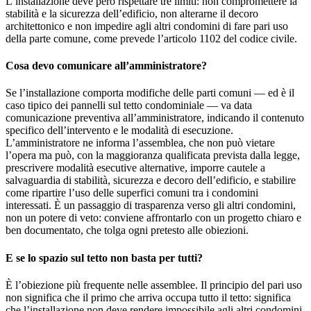
L’installazione deve però rispettare tre limiti: non compromettere la
stabilità e la sicurezza dell’edificio, non alterarne il decoro
architettonico e non impedire agli altri condomini di fare pari uso
della parte comune, come prevede l’articolo 1102 del codice civile.
Cosa devo comunicare all’amministratore?
Se l’installazione comporta modifiche delle parti comuni — ed è il
caso tipico dei pannelli sul tetto condominiale — va data
comunicazione preventiva all’amministratore, indicando il contenuto
specifico dell’intervento e le modalità di esecuzione.
L’amministratore ne informa l’assemblea, che non può vietare
l’opera ma può, con la maggioranza qualificata prevista dalla legge,
prescrivere modalità esecutive alternative, imporre cautele a
salvaguardia di stabilità, sicurezza e decoro dell’edificio, e stabilire
come ripartire l’uso delle superfici comuni tra i condomini
interessati. È un passaggio di trasparenza verso gli altri condomini,
non un potere di veto: conviene affrontarlo con un progetto chiaro e
ben documentato, che tolga ogni pretesto alle obiezioni.
E se lo spazio sul tetto non basta per tutti?
È l’obiezione più frequente nelle assemblee. Il principio del pari uso
non significa che il primo che arriva occupa tutto il tetto: significa
che l’installazione non deve rendere impossibile agli altri condomini