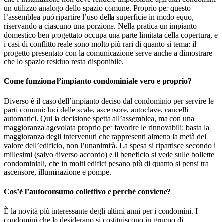
un utilizzo analogo dello spazio comune. Proprio per questo
l’assemblea può ripartire l’uso della superficie in modo equo,
riservando a ciascuno una porzione. Nella pratica un impianto
domestico ben progettato occupa una parte limitata della copertura, e
i casi di conflitto reale sono molto più rari di quanto si tema: il
progetto presentato con la comunicazione serve anche a dimostrare
che lo spazio residuo resta disponibile.
Come funziona l’impianto condominiale vero e proprio?
Diverso è il caso dell’impianto deciso dal condominio per servire le
parti comuni: luci delle scale, ascensore, autoclave, cancelli
automatici. Qui la decisione spetta all’assemblea, ma con una
maggioranza agevolata proprio per favorire le rinnovabili: basta la
maggioranza degli intervenuti che rappresenti almeno la metà del
valore dell’edificio, non l’unanimità. La spesa si ripartisce secondo i
millesimi (salvo diverso accordo) e il beneficio si vede sulle bollette
condominiali, che in molti edifici pesano più di quanto si pensi tra
ascensore, illuminazione e pompe.
Cos’è l’autoconsumo collettivo e perché conviene?
È la novità più interessante degli ultimi anni per i condomìni. I
condomini che lo desiderano si costituiscono in gruppo di