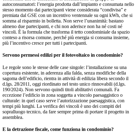
autoconsumatori: l’energia prodotta dall’impianto e consumata nello
stesso momento dai partecipanti viene considerata “condivisa” e
premiata dal GSE con un incentivo ventennale su ogni kWh, che si
somma al risparmio in bolletta. Non serve l’unanimità: bastano
almeno due partecipanti, e chi non aderisce non ha né costi né
vincoli. È la formula che trasforma il tetto condominiale da spazio
conteso a risorsa comune, perché più energia si consuma insieme,
più l’incentivo cresce per tutti i partecipanti.
Servono permessi edilizi per il fotovoltaico in condominio?
Le regole sono le stesse delle case singole: l’installazione su una
copertura esistente, in aderenza alla falda, senza modifiche della
sagoma dell’edificio, rientra in attività di edilizia libera secondo il
d.lgs. 28/2011, oggi riordinato nel testo unico rinnovabili (d.lgs.
190/2024). Non servono quindi titoli abilitativi comunali. Fa
eccezione l’edificio in zona soggetta a vincolo paesaggistico o
culturale: in quel caso serve l’autorizzazione paesaggistica, con
tempi più lunghi. La verifica dei vincoli è uno dei compiti del
sopralluogo tecnico, da fare sempre prima di portare il progetto in
assemblea.
E la detrazione fiscale, come funziona in condominio?