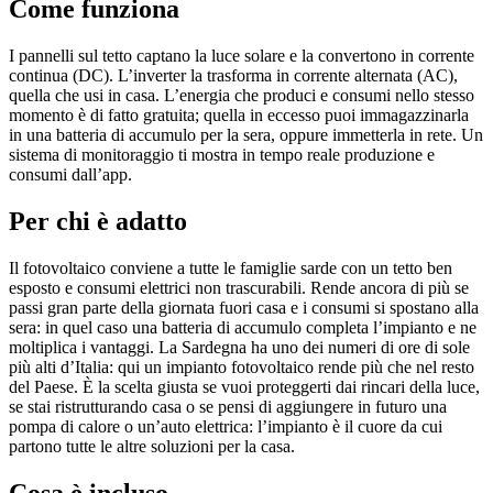
Come funziona
I pannelli sul tetto captano la luce solare e la convertono in corrente
continua (DC). L’inverter la trasforma in corrente alternata (AC),
quella che usi in casa. L’energia che produci e consumi nello stesso
momento è di fatto gratuita; quella in eccesso puoi immagazzinarla
in una batteria di accumulo per la sera, oppure immetterla in rete. Un
sistema di monitoraggio ti mostra in tempo reale produzione e
consumi dall’app.
Per chi è adatto
Il fotovoltaico conviene a tutte le famiglie sarde con un tetto ben
esposto e consumi elettrici non trascurabili. Rende ancora di più se
passi gran parte della giornata fuori casa e i consumi si spostano alla
sera: in quel caso una batteria di accumulo completa l’impianto e ne
moltiplica i vantaggi. La Sardegna ha uno dei numeri di ore di sole
più alti d’Italia: qui un impianto fotovoltaico rende più che nel resto
del Paese. È la scelta giusta se vuoi proteggerti dai rincari della luce,
se stai ristrutturando casa o se pensi di aggiungere in futuro una
pompa di calore o un’auto elettrica: l’impianto è il cuore da cui
partono tutte le altre soluzioni per la casa.
Cosa è incluso