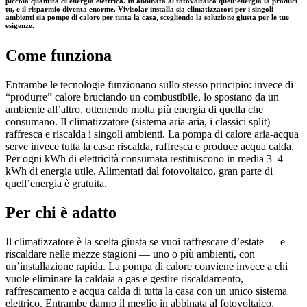
piccola quantità di energia elettrica. In abbinata al fotovoltaico quell’energia la produci
tu, e il risparmio diventa enorme. Vivisolar installa sia climatizzatori per i singoli
ambienti sia pompe di calore per tutta la casa, scegliendo la soluzione giusta per le tue
esigenze.
Come funziona
Entrambe le tecnologie funzionano sullo stesso principio: invece di
“produrre” calore bruciando un combustibile, lo spostano da un
ambiente all’altro, ottenendo molta più energia di quella che
consumano. Il climatizzatore (sistema aria-aria, i classici split)
raffresca e riscalda i singoli ambienti. La pompa di calore aria-acqua
serve invece tutta la casa: riscalda, raffresca e produce acqua calda.
Per ogni kWh di elettricità consumata restituiscono in media 3–4
kWh di energia utile. Alimentati dal fotovoltaico, gran parte di
quell’energia è gratuita.
Per chi è adatto
Il climatizzatore è la scelta giusta se vuoi raffrescare d’estate — e
riscaldare nelle mezze stagioni — uno o più ambienti, con
un’installazione rapida. La pompa di calore conviene invece a chi
vuole eliminare la caldaia a gas e gestire riscaldamento,
raffrescamento e acqua calda di tutta la casa con un unico sistema
elettrico. Entrambe danno il meglio in abbinata al fotovoltaico,