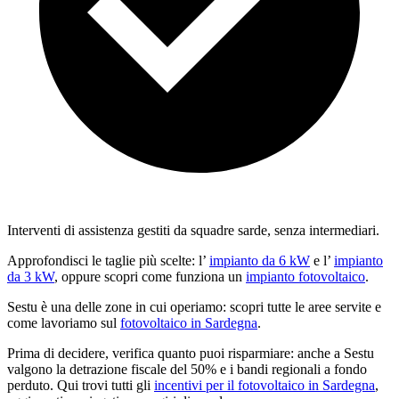
Interventi di assistenza gestiti da squadre sarde, senza intermediari.
Approfondisci le taglie più scelte: l’
impianto da 6 kW
e l’
impianto
da 3 kW
, oppure scopri come funziona un
impianto fotovoltaico
.
Sestu è una delle zone in cui operiamo: scopri tutte le aree servite e
come lavoriamo sul
fotovoltaico in Sardegna
.
Prima di decidere, verifica quanto puoi risparmiare: anche a Sestu
valgono la detrazione fiscale del 50% e i bandi regionali a fondo
perduto. Qui trovi tutti gli
incentivi per il fotovoltaico in Sardegna
,