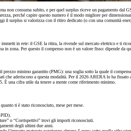
 ma non consuma subito, e per quel surplus riceve un pagamento dal GSE 
rezza, perché capire questo numero è il modo migliore per dimensionare b
i il surplus si valorizza con il ritiro dedicato (o con una comunità ener
immetti in rete: il GSE la ritira, la rivende sul mercato elettrico e ti 
zona in zona. Per questo il compenso non è un valore fisso: dipende da q
te il prezzo minimo garantito (PMG): una soglia sotto la quale il compens
ti che aderiscono a questa modalità. Per il 2026 ARERA lo ha fissato 
. È una cifra utile da tenere a mente come riferimento minimo.
i quanto ti è stato riconosciuto, mese per mese.
SPID).
ture” o “Corrispettivi” trovi gli importi riconosciuti.
gamenti degli ultimi due anni.
ndo l’importo maturato raggiunge almeno 5 euro; sotto quella cifra vien