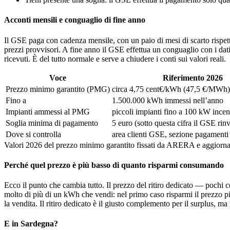
Acconti mensili e conguaglio di fine anno
Il GSE paga con cadenza mensile, con un paio di mesi di scarto rispet
prezzi provvisori. A fine anno il GSE effettua un conguaglio con i dati
ricevuti. È del tutto normale e serve a chiudere i conti sui valori reali.
Voce
Riferimento 2026
Prezzo minimo garantito (PMG)
circa 4,75 cent€/kWh (47,5 €/MWh)
Fino a
1.500.000 kWh immessi nell’anno
Impianti ammessi al PMG
piccoli impianti fino a 100 kW incent
Soglia minima di pagamento
5 euro (sotto questa cifra il GSE rinv
Dove si controlla
area clienti GSE, sezione pagamenti
Valori 2026 del prezzo minimo garantito fissati da ARERA e aggior
Perché quel prezzo è più basso di quanto risparmi consumando
Ecco il punto che cambia tutto. Il prezzo del ritiro dedicato — poch
molto di più di un kWh che vendi: nel primo caso risparmi il prezzo pi
la vendita. Il ritiro dedicato è il giusto complemento per il surplus,
E in Sardegna?