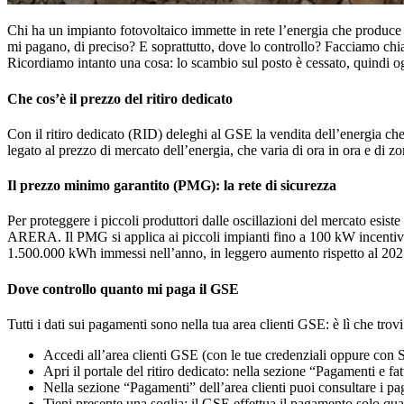
Chi ha un impianto fotovoltaico immette in rete l’energia che produce
mi pagano, di preciso? E soprattutto, dove lo controllo? Facciamo chia
Ricordiamo intanto una cosa: lo scambio sul posto è cessato, quindi ogg
Che cos’è il prezzo del ritiro dedicato
Con il ritiro dedicato (RID) deleghi al GSE la vendita dell’energia che 
legato al prezzo di mercato dell’energia, che varia di ora in ora e di 
Il prezzo minimo garantito (PMG): la rete di sicurezza
Per proteggere i piccoli produttori dalle oscillazioni del mercato esis
ARERA. Il PMG si applica ai piccoli impianti fino a 100 kW incentiva
1.500.000 kWh immessi nell’anno, in leggero aumento rispetto al 2025
Dove controllo quanto mi paga il GSE
Tutti i dati sui pagamenti sono nella tua area clienti GSE: è lì che trov
Accedi all’area clienti GSE (con le tue credenziali oppure con 
Apri il portale del ritiro dedicato: nella sezione “Pagamenti e fat
Nella sezione “Pagamenti” dell’area clienti puoi consultare i pa
Tieni presente una soglia: il GSE effettua il pagamento solo qua