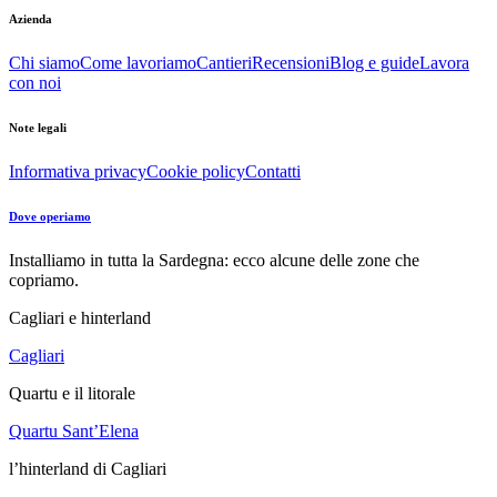
Azienda
Chi siamo
Come lavoriamo
Cantieri
Recensioni
Blog e guide
Lavora
con noi
Note legali
Informativa privacy
Cookie policy
Contatti
Dove operiamo
Installiamo in tutta la Sardegna: ecco alcune delle zone che
copriamo.
Cagliari e hinterland
Cagliari
Quartu e il litorale
Quartu Sant’Elena
l’hinterland di Cagliari